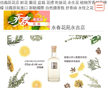
信義區花店 鮮花 蘭花 盆栽 花禮 乾燥花 永生花 植物芳香精萃檸
檬 法國原裝進口 新馳國際 自然擴香瓶 舒香綠 永恆之花
永春花苑永吉店