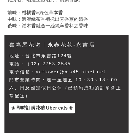
前味：柑橘香&綠色草本香
中味：濃濃綠茶香襯托出芳香蕨的清香
後味：灌木香融合一絲絲辛香料之香味
嘉嘉屋花坊┃永春花苑-永吉店
地址：
台北市永吉路124號
電話：（02）2753-2585
電子信箱：ycflower@ms45.hinet.net
門市營業時間：週一至週五 10：30～18：00
六、日及國定假日公休（已預約成功的訂單會正
常配送）
❀
即時訂購花禮 Uber eats
❀