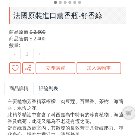
法國原裝進口薰香瓶-舒香綠
商品原價
$ 2,600
商品售價
$ 2,400
數量:
-
+
立即購買
加入購物車
商品詳情
評論列表
主要植物芳香精萃檸檬、肉豆蔻、百里香、茶樹、海茴
香，永恆之花。
此精萃精油中富含了科西嘉島中特有的珍貴植物，海茴
香及蠟菊，此花又稱為不老花有恆之花。
舒香綠置放於室內，其散發的長效芳香具舒緩壓力、淨
化身心、增進生機活力、清新舒服。