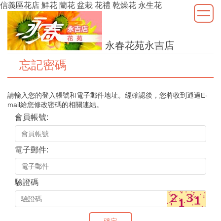
信義區花店 鮮花 蘭花 盆栽 花禮 乾燥花 永生花
永春花苑永吉店
忘記密碼
請輸入您的登入帳號和電子郵件地址。經確認後，您將收到通過E-
mail給您修改密碼的相關連結。
會員帳號:
電子郵件:
驗證碼