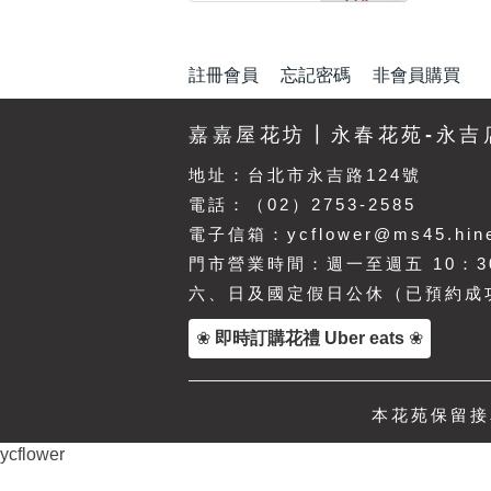
註冊會員
忘記密碼
非會員購買
嘉嘉屋花坊┃永春花苑-永吉
地址：
台北市永吉路124號
電話：（02）2753-2585
電子信箱：ycflower@ms45.hine
門市營業時間：週一至週五 10：30
六、日及國定假日公休（已預約成
❀
即時訂購花禮 Uber eats
❀
本花苑保留接單
ycflower