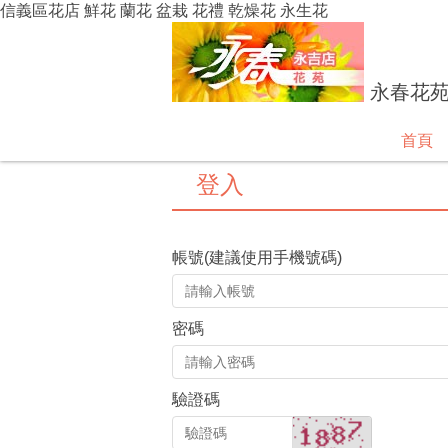
信義區花店 鮮花 蘭花 盆栽 花禮 乾燥花 永生花
永春花
首頁
登入
帳號(建議使用手機號碼)
密碼
驗證碼