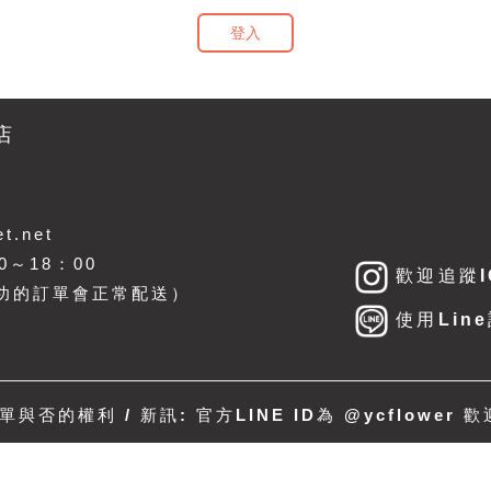
登入
店
t.net
～18：00
歡迎追蹤I
功的訂單會正常配送）
使用Lin
與否的權利 / 新訊: 官方LINE ID為
@ycflower
歡