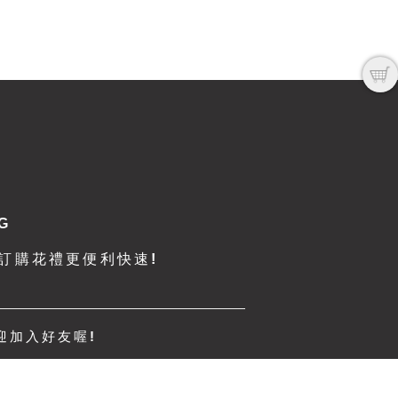
G
e訂購花禮更便利快速!
迎加入好友喔!